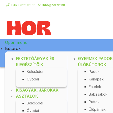
+36 1 322 52 21
info@horzrt.hu
Open menu
Bútorok
FEKTETŐÁGYAK ÉS
GYERMEK PADOK
KIEGÉSZÍTŐIK
ÜLŐBÚTOROK
Bölcsődei
Padok
Óvodai
Kanapék
Főlap
Webshop
Készség-, képesség-, sze
Fotelek
KISÁGYAK, JÁRÓKÁK
Babzsákok
ASZTALOK
Puffok
Bölcsődei
Ülőpárnák
Óvodai