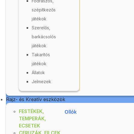
Fodrászos,
szépítkezős
játékok
Szerelős,
barkácsolós
játékok
Takarítós
játékok
Kártya - Szorzás
Állatok
és osztás,
Jelmezek
Triominó
Raktáron
Oktató kártyasorozat,
O
Rajz- és Kreatív eszközök
mely
FESTÉKEK,
Ollók
játékosan segít a
j
TEMPERÁK,
gyerekeknek...
g
ECSETEK
CERUZÁK, FILCEK,