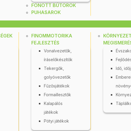
FONOTT BÚTOROK
PUHASAROK
9 290 Ft
8 940 F
A kosár használatáho
A kosár használatához
jelentkezzen be!
jelentkezzen be!
SÉGEK
FINOMMOTORIKA
KÖRNYEZE
észletek
Részletek
BE 11008
BE 115
FEJLESZTÉS
MEGISMERÉ
Vonalvezetők,
Évszak
íráselőkészítők
Fejlődé
Tekergők,
Idő, idő
golyóvezetők
Emberek
Fűzősjátékok
növény
Formaillesztők
Környez
Kalapálós
Táplálk
XXL Torreta - XXL
Számverseny
játékok
Toronyépítő
Pötyi játékok
Raktáron
Raktáron