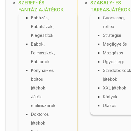
SZEREP- ÉS
SZABÁLY- ÉS
FANTÁZIAJÁTÉKOK
TÁRSASJÁTÉKOK
Babázás,
Gyorsaság,
Babaházak,
reflex
Kártya - kivonás 0-
Kiegészítők
Stratégiai
12
Bábok,
Megfigyelős
Fejmaszkok,
Mozgásos
Raktáron
Bábtartók
Ügyességi
Oktató kártyasorozat,
O
Konyhai- és
Színdobókock
mely
boltos
játékok
játékosan segít a
j
gyerekeknek...
g
játékok,
XXL játékok
Játék
Kártyák
1 570 Ft
élelmiszerek
Utazós
Doktoros
A kosár használatához
jelentkezzen be!
játékok
Részletek
R
FOL 0341