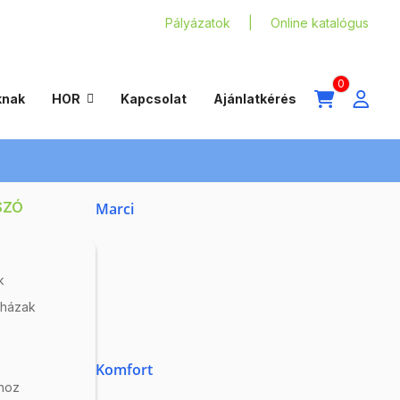
Pályázatok
Online katalógus
0
knak
HOR
Kapcsolat
Ajánlatkérés
SZÓ
Marci
k
ámkép, mennyiség
nházak
Rendezés
Komfort
hoz