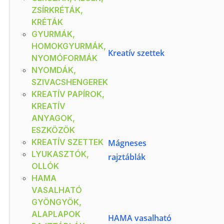
1 570 Ft
ZSÍRKRÉTÁK,
KRÉTÁK
A kosár használatához
GYURMÁK,
jelentkezzen be!
HOMOKGYURMÁK,
Részletek
R
FOL 0501
Kreatív szettek
NYOMÓFORMÁK
NYOMDÁK,
SZIVACSHENGEREK
KREATÍV PAPÍROK,
KREATÍV
ANYAGOK,
ESZKÖZÖK
KREATÍV SZETTEK
Mágneses
LYUKASZTÓK,
rajztáblák
Dominó - dobozos
OLLÓK
HAMA
Raktáron
VASALHATÓ
GYÖNGYÖK,
A gyermekek önállóan
ALAPLAPOK
HAMA vasalható
is