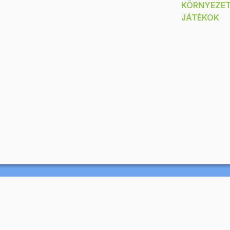
KÖRNYEZE
JÁTÉKOK
Kártya -
Számok 1-20-ig -
Összeadás és
párosító játék
kivonás, Triominó
Raktáron
Raktáron
ktató kártyasorozat,
Ennek a párosító
mely
játéknak a
átékosan segít a
segítségével
yerekeknek...
gyakorolhatják a...