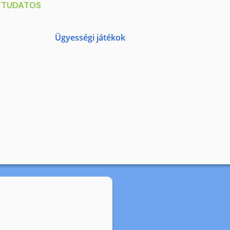
TTUDATOS
Ügyességi játékok
Számolás 1-10-ig
Raktáron
Ennek a párosító
játéknak
köszönhetően
könnyedén meg...