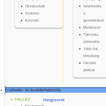
Nevetés, izgalom,
K
Okoskockák
Ismerkedés
drukkolás egy
p
Szókincs
a
torony felépítése...
m
Könyvek
geometriával
Montessori
12 680 Ft
Tükrözés,
szimmetria
A kosár használatához
Jobb-bal,
jelentkezzen be!
térbeliség
Részletek
R
BE 22451
Párosító
játékok
Érzékelés- és észlelésfejlesztés
HALLÁS
Hangszerek
Hangszerek,