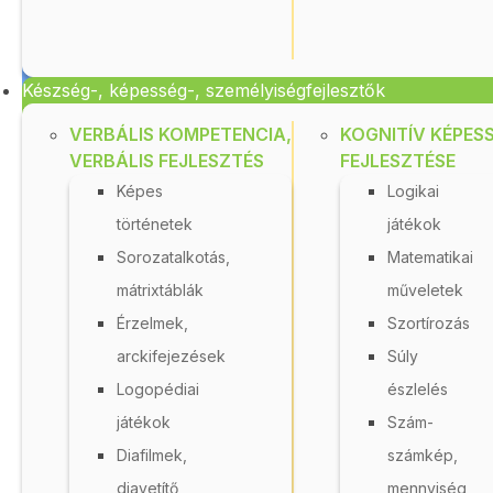
11 540 Ft
Készség-, képesség-, személyiségfejlesztők
A kosár használatához
jelentkezzen be!
VERBÁLIS KOMPETENCIA,
KOGNITÍV KÉPES
Részletek
R
AKR 20550
VERBÁLIS FEJLESZTÉS
FEJLESZTÉSE
Képes
Logikai
történetek
játékok
Sorozatalkotás,
Matematikai
mátrixtáblák
műveletek
Érzelmek,
Szortírozás
arckifejezések
Súly
Logopédiai
észlelés
Toronyépítő
játékok
Szám-
Diafilmek,
számkép,
Raktáron
diavetítő
mennyiség