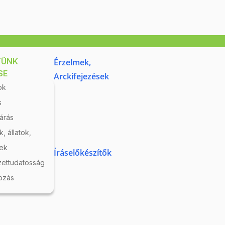
25 400 Ft
t
z
A kosár használatához
jelentkezzen be!
TÜNK
Érzelmek,
Részletek
10
BE 22355
SE
Arckifejezések
ok
s
járás
, állatok,
ek
Íráselőkészítők
ettudatosság
ozás
Maxi Blocks építő -
Számok 24 hó+
Raktáron