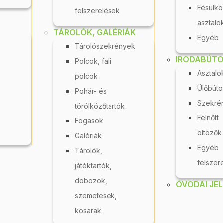
Fésülk
felszerelések
Életkor
Csak
készleten
asztalo
lévő
TÁROLÓK, GALÉRIÁK
Egyéb
termékek
Tárolószekrények
mutatása
IRODABÚT
Polcok, fali
Asztalo
polcok
Ülőbúto
Pohár- és
Szekré
törölközőtartók
Felnőtt
Fogasok
Cognito - Számok
öltözők
Tanulj számolni a
Galériák
Egyéb
hernyóval! - Puzzle
Raktáron
Tárolók,
felszer
játéktartók,
Raktáron
Ismerd meg a számoka
dobozok,
ezekkel a
ÓVODAI JEL
zámok, színek,
cuki
szemetesek,
mennyiségek?A
szörnyecskékkel!Nézd
kosarak
ernyó segítségével...
meg,...