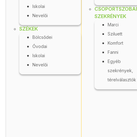
Iskolai
Márka
Főszűrő
Anyag
CSOPORTSZOBAI
Nevelői
SZEKRÉNYEK
Marci
SZÉKEK
Sziluett
Bölcsődei
Komfort
Óvodai
Fanni
Iskolai
Egyéb
Nevelői
szekrények,
térelválasztók
Vásárolj ügyesen!
Raktáron
A bevásárló kocsikba a
rajtuk
S
szereplő értékben lehet
árut...
h