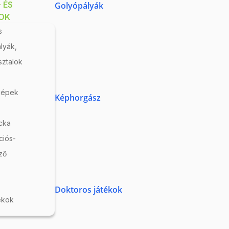
 ÉS
Golyópályák
OK
s
lyák,
ztalok
Kártya - Törtek
Raktáron
gépek
Képhorgász
Oktató kártyasorozat,
mely
cka
játékosan segít a
ciós-
gyerekeknek...
ző
1 570 Ft
t
Doktoros játékok
ékok
z
A kosár használatához
jelentkezzen be!
Részletek
65
FOL 0419