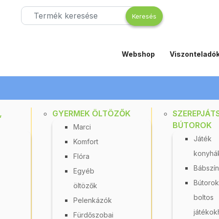
Webshop
Viszonteladó
,
GYERMEK ÖLTÖZŐK
SZEREPJÁT
BÚTOROK
Marci
Játék
Komfort
konyhá
Flóra
mélyiségfejlesztők
Kognitív képességek fejlesztése
Szám-sz
Bábszí
Egyéb
Bútorok
öltözők
boltos
Pelenkázók
játékok
Fürdőszobai