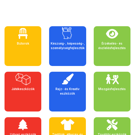
Bútorok
Készség-, képesség-,
Érzékelés- és
személyiségfejlesztők
észlelésfejlesztés
Játékeszközök
Rajz- és Kreatív
Mozgásfejlesztés
eszközök
Udvari eszközök
Textíliák, étkezés és
További eszközök