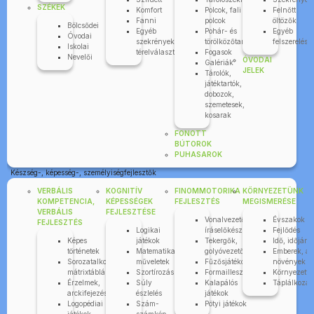
SZÉKEK
Komfort
Polcok, fali
Felnőtt
Fanni
polcok
öltözők
Bölcsődei
Egyéb
Pohár- és
Egyéb
Óvodai
szekrények,
törölközőtartók
felszerelése
Iskolai
térelválasztók
Fogasok
Nevelői
ÓVODAI
Galériák
JELEK
Tárolók,
játéktartók,
dobozok,
szemetesek,
kosarak
FONOTT
BÚTOROK
PUHASAROK
Készség-, képesség-, személyiségfejlesztők
VERBÁLIS
KOGNITÍV
FINOMMOTORIKA
KÖRNYEZETÜNK
KOMPETENCIA,
KÉPESSÉGEK
FEJLESZTÉS
MEGISMERÉSE
VERBÁLIS
FEJLESZTÉSE
Vonalvezetők,
Évszakok
FEJLESZTÉS
Logikai
íráselőkészítők
Fejlődés
Képes
játékok
Tekergők,
Idő, időjárá
történetek
Matematikai
golyóvezetők
Emberek, áll
Sorozatalkotás,
műveletek
Fűzősjátékok
növények
mátrixtáblák
Szortírozás
Formaillesztők
Környezettu
Érzelmek,
Súly
Kalapálós
Táplálkozás
arckifejezések
észlelés
játékok
Logopédiai
Szám-
Pötyi játékok