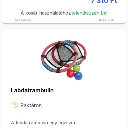
7 310 Ft
A kosár használatához
jelentkezzen be!
Részletek
HP E0448
Labdatrambulin
Raktáron
A labdatrambulin egy egészen