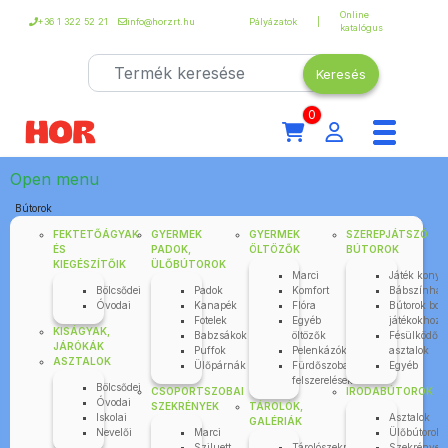
Online
+36 1 322 52 21
info@horzrt.hu
Pályázatok
katalógus
0
Open menu
Bútorok
FEKTETŐÁGYAK
GYERMEK
GYERMEK
SZEREPJÁTSZÓ
ÉS
PADOK,
ÖLTÖZŐK
BÚTOROK
KIEGÉSZÍTŐIK
ÜLŐBÚTOROK
Marci
Játék kony
Bölcsődei
Padok
Komfort
Bábszínhá
Óvodai
Kanapék
Flóra
Bútorok bolt
Fotelek
Egyéb
játékokhoz
KISÁGYAK,
Babzsákok
öltözők
Fésülködő
JÁRÓKÁK
Puffok
Pelenkázók
asztalok
ASZTALOK
Ülőpárnák
Fürdőszobai
Egyéb
felszerelések
Bölcsődei
CSOPORTSZOBAI
IRODABÚTOROK
Óvodai
SZEKRÉNYEK
TÁROLÓK,
Iskolai
Asztalok
GALÉRIÁK
Nevelői
Marci
Ülőbútorok
Sziluett
Tárolószekrények
Szekrények