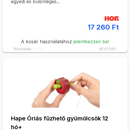
egyedi és különleges...
17 260 Ft
A kosár használatához
jelentkezzen be!
Részletek
BE 67080
Hape Óriás fűzhető gyümölcsök 12
hó+