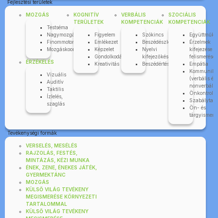
Fejlesztési területek
MOZGÁS
KOGNITÍV
VERBÁLIS
SZOCIÁLIS
TERÜLETEK
KOMPETENCIÁK
KOMPETENCIÁK
Testséma
Nagymozgás
Figyelem
Szókincs
Együttműkö
Finommotorika
Emlékezet
Beszédészlelés
Érzelmek
Mozgáskoordináció
Képzelet
Nyelvi
kifejezése é
Gondolkodás
kifejezőkészség
felismerése
ÉRZÉKELÉS
Kreativitás
Beszédértés
Empátia
Kommuniká
Vizuális
(verbális és
Auditív
nonverbális
Taktilis
Önkontroll
Ízlelés,
Szabálytart
szaglás
Ön- és
tárgyismere
Tevékenységi formák
VERSELÉS, MESÉLÉS
RAJZOLÁS, FESTÉS,
MINTÁZÁS, KÉZI MUNKA
ÉNEK, ZENE, ÉNEKES JÁTÉK,
GYERMEKTÁNC
MOZGÁS
KÜLSŐ VILÁG TEVÉKENY
MEGISMERÉSE KÖRNYEZETI
TARTALOMMAL
KÜLSŐ VILÁG TEVÉKENY