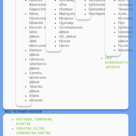
Babázás,
Gyorsaság,
Golyópályák
Autó- és
Babaházak,
reflex
Építőkockák
vonatpályák
Kiegészítők
Stratégiai
Építőjátékok
Terepasztal
Bábok,
Megfigyelős
Papírtéglák
Autók,
Fejmaszkok,
Mozgásos
Munkagépe
Bábtartók
Ügyességi
Pötyi
Konyhai- és
Színdobókockás
Építőkocka
boltos
játékok
Explorációs-
játékok,
XXL játékok
felfedező
Játék
Kártyák
játékok
élelmiszerek
Utazós
Puzzle
Doktoros
Bébijátékok
játékok
ÖKO
Fodrászos,
KÖRNYEZETTUDA
szépítkezős
JÁTÉKOK
játékok
Szerelős,
barkácsolós
játékok
Takarítós
játékok
Állatok
Jelmezek
Rajz- és Kreatív eszközök
FESTÉKEK, TEMPERÁK,
ECSETEK
CERUZÁK, FILCEK,
ZSÍRKRÉTÁK, KRÉTÁK