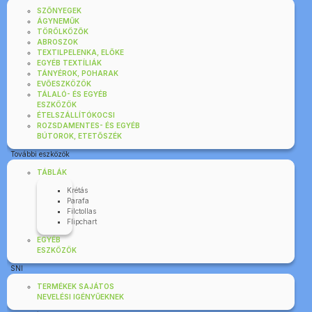
SZŐNYEGEK
ÁGYNEMŰK
TÖRÖLKÖZŐK
ABROSZOK
TEXTILPELENKA, ELŐKE
EGYÉB TEXTÍLIÁK
TÁNYÉROK, POHARAK
EVŐESZKÖZÖK
TÁLALÓ- ÉS EGYÉB
ESZKÖZÖK
ÉTELSZÁLLÍTÓKOCSI
ROZSDAMENTES- ÉS EGYÉB
BÚTOROK, ETETŐSZÉK
További eszközök
TÁBLÁK
Krétás
Parafa
Filctollas
Flipchart
EGYÉB
ESZKÖZÖK
SNI
TERMÉKEK SAJÁTOS
NEVELÉSI IGÉNYŰEKNEK