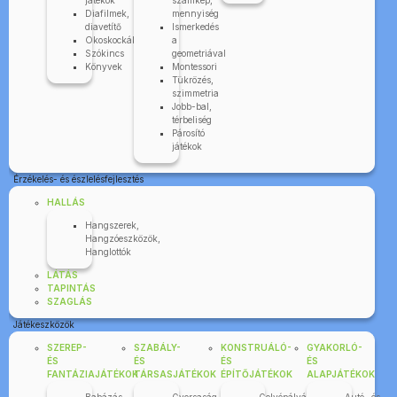
játékok
számkép,
Diafilmek,
mennyiség
diavetítő
Ismerkedés
Okoskockák
a
Szókincs
geometriával
Könyvek
Montessori
Tükrözés,
szimmetria
Jobb-bal,
térbeliség
Párosító
játékok
Érzékelés- és észlelésfejlesztés
HALLÁS
Hangszerek,
Hangzóeszközök,
Hanglottók
LÁTÁS
TAPINTÁS
SZAGLÁS
Játékeszközök
SZEREP-
SZABÁLY-
KONSTRUÁLÓ-
GYAKORLÓ-
ÉS
ÉS
ÉS
ÉS
FANTÁZIAJÁTÉKOK
TÁRSASJÁTÉKOK
ÉPÍTŐJÁTÉKOK
ALAPJÁTÉKOK