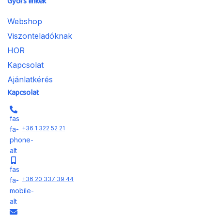
Gyors linkek
Webshop
Viszonteladóknak
HOR
Kapcsolat
Ajánlatkérés
Kapcsolat
fas
+36 1 322 52 21
fa-
phone-
alt
fas
+36 20 337 39 44
fa-
mobile-
alt