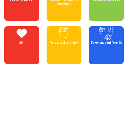
étkeztetés
SNI
Fejlesztési területek
Tevékenységi formák