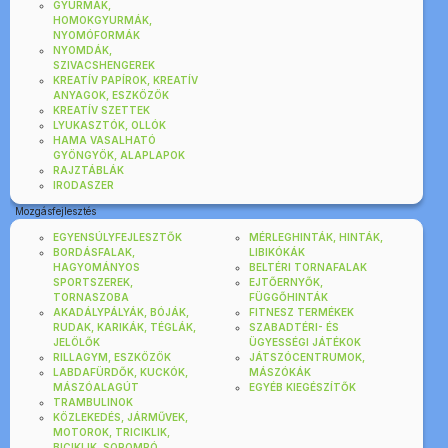
GYURMÁK,
HOMOKGYURMÁK,
NYOMÓFORMÁK
NYOMDÁK,
SZIVACSHENGEREK
KREATÍV PAPÍROK, KREATÍV
ANYAGOK, ESZKÖZÖK
KREATÍV SZETTEK
LYUKASZTÓK, OLLÓK
HAMA VASALHATÓ
GYÖNGYÖK, ALAPLAPOK
RAJZTÁBLÁK
IRODASZER
Mozgásfejlesztés
EGYENSÚLYFEJLESZTŐK
MÉRLEGHINTÁK, HINTÁK,
BORDÁSFALAK,
LIBIKÓKÁK
HAGYOMÁNYOS
BELTÉRI TORNAFALAK
SPORTSZEREK,
EJTŐERNYŐK,
TORNASZOBA
FÜGGŐHINTÁK
AKADÁLYPÁLYÁK, BÓJÁK,
FITNESZ TERMÉKEK
RUDAK, KARIKÁK, TÉGLÁK,
SZABADTÉRI- ÉS
JELÖLŐK
ÜGYESSÉGI JÁTÉKOK
RILLAGYM, ESZKÖZÖK
JÁTSZÓCENTRUMOK,
LABDAFÜRDŐK, KUCKÓK,
MÁSZÓKÁK
MÁSZÓALAGÚT
EGYÉB KIEGÉSZÍTŐK
TRAMBULINOK
KÖZLEKEDÉS, JÁRMŰVEK,
MOTOROK, TRICIKLIK,
BICIKLIK, SOROMPÓ,