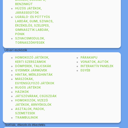
BENZINKÚT
HÚZÓS JÁTÉKOK,
JÁRÁSSEGÍTŐK
UGRÁLÓ- ÉS PÖTTYÖS
LABDÁK, GUMI, SZIVACS,
ÉRZÉKELŐS, SZELEPES,
GIMNASZTIK LABDÁK,
PÓNIK
SZIVACSMODULOK,
TORNASZŐNYEGEK
Udvari eszközök
HOMOKOZÓ JÁTÉKOK,
PÁRAKAPU
KERTI SZERSZÁMOK
VONATOK, AUTÓK
DÖMPEREK, TALICSKÁK
INTERAKTÍV PANELEK
GYERMEK JÁRMŰVEK
EGYÉB
HINTÁK, MÉRLEGHINTÁK
MÁSZÓKÁK,
EGYENSÚLYOZÓ JÁTÉKOK
RUGÓS JÁTÉKOK
HÁZIKÓK
JÁTSZÓVÁRAK, CSÚSZDÁK
HOMOKOZÓK, VIZEZŐ
JÁTÉKOK, ÁRNYÉKOLÓK
ASZTALOK, PADOK,
SZEMETESEK
TRAMBULINOK
Textíliák, étkezés és étkeztetés