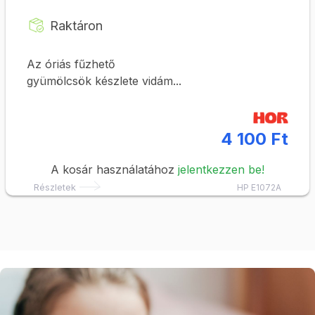
Raktáron
Az óriás fűzhető
gyümölcsök készlete vidám...
4 100 Ft
A kosár használatához
jelentkezzen be!
Részletek
HP E1072A