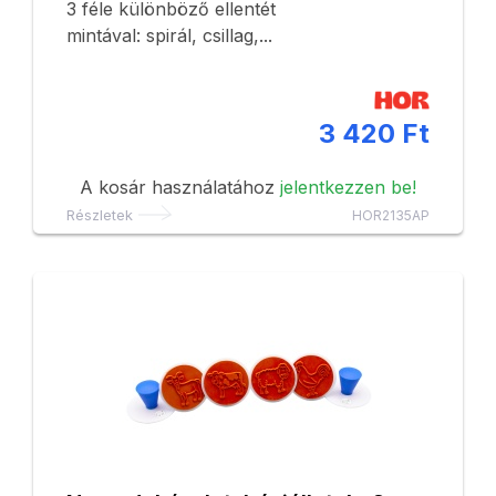
3 féle különböző ellentét
mintával: spirál, csillag,...
3 420 Ft
A kosár használatához
jelentkezzen be!
Részletek
HOR2135AP