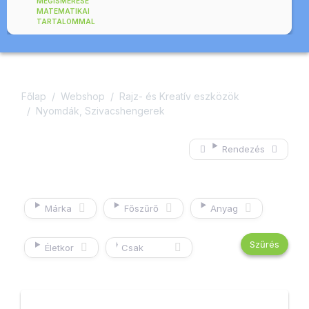
MEGISMERÉSE
MATEMATIKAI
TARTALOMMAL
Főlap
Webshop
Rajz- és Kreatív eszközök
Nyomdák, Szivacshengerek
Rendezés
Márka
Főszűrő
Anyag
Életkor
Csak
készleten
lévő
termékek
mutatása