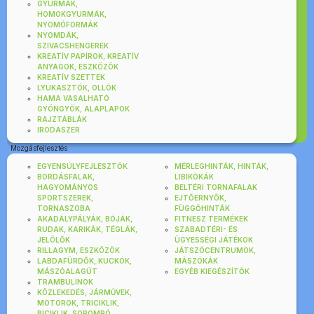
GYURMÁK,
HOMOKGYURMÁK,
NYOMÓFORMÁK
NYOMDÁK,
SZIVACSHENGEREK
KREATÍV PAPÍROK, KREATÍV
ANYAGOK, ESZKÖZÖK
KREATÍV SZETTEK
LYUKASZTÓK, OLLÓK
HAMA VASALHATÓ
GYÖNGYÖK, ALAPLAPOK
RAJZTÁBLÁK
IRODASZER
Mozgásfejlesztés
EGYENSÚLYFEJLESZTŐK
MÉRLEGHINTÁK, HINTÁK,
BORDÁSFALAK,
LIBIKÓKÁK
HAGYOMÁNYOS
BELTÉRI TORNAFALAK
SPORTSZEREK,
EJTŐERNYŐK,
TORNASZOBA
FÜGGŐHINTÁK
AKADÁLYPÁLYÁK, BÓJÁK,
FITNESZ TERMÉKEK
RUDAK, KARIKÁK, TÉGLÁK,
SZABADTÉRI- ÉS
JELÖLŐK
ÜGYESSÉGI JÁTÉKOK
RILLAGYM, ESZKÖZÖK
JÁTSZÓCENTRUMOK,
LABDAFÜRDŐK, KUCKÓK,
MÁSZÓKÁK
MÁSZÓALAGÚT
EGYÉB KIEGÉSZÍTŐK
TRAMBULINOK
KÖZLEKEDÉS, JÁRMŰVEK,
MOTOROK, TRICIKLIK,
BICIKLIK, SOROMPÓ,