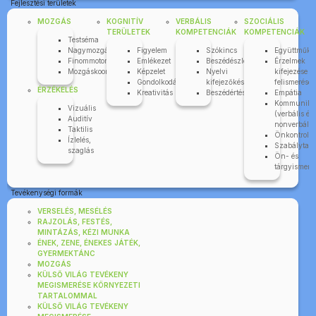
Fejlesztési területek
MOZGÁS
KOGNITÍV
VERBÁLIS
SZOCIÁLIS
TERÜLETEK
KOMPETENCIÁK
KOMPETENCIÁK
Testséma
Nagymozgás
Figyelem
Szókincs
Együttműkö
Finommotorika
Emlékezet
Beszédészlelés
Érzelmek
Mozgáskoordináció
Képzelet
Nyelvi
kifejezése é
Gondolkodás
kifejezőkészség
felismerése
ÉRZÉKELÉS
Kreativitás
Beszédértés
Empátia
Kommuniká
Vizuális
(verbális és
Auditív
nonverbális
Taktilis
Önkontroll
Ízlelés,
Szabálytart
szaglás
Ön- és
tárgyismere
Tevékenységi formák
VERSELÉS, MESÉLÉS
RAJZOLÁS, FESTÉS,
MINTÁZÁS, KÉZI MUNKA
ÉNEK, ZENE, ÉNEKES JÁTÉK,
GYERMEKTÁNC
MOZGÁS
KÜLSŐ VILÁG TEVÉKENY
MEGISMERÉSE KÖRNYEZETI
TARTALOMMAL
KÜLSŐ VILÁG TEVÉKENY