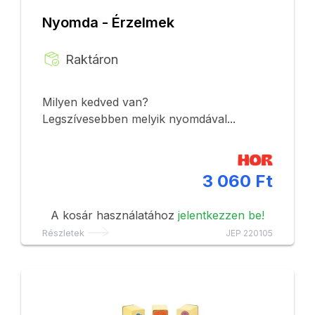
Nyomda - Érzelmek
Raktáron
Milyen kedved van?
Legszívesebben melyik nyomdával...
3 060 Ft
A kosár használatához
jelentkezzen be!
Részletek
JEP 220105