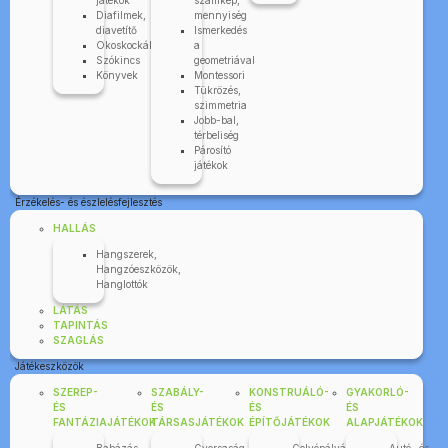
játékok
számkép,
Diafilmek,
mennyiség
diavetítő
Ismerkedés
Okoskockák
a
Szókincs
geometriával
Könyvek
Montessori
Tükrözés,
szimmetria
Jobb-bal,
térbeliség
Párosító
játékok
Érzékelés- és észlelésfejlesztés
HALLÁS
Hangszerek,
Hangzóeszközök,
Hanglottók
LÁTÁS
TAPINTÁS
SZAGLÁS
Játékeszközök
SZEREP-
SZABÁLY-
KONSTRUÁLÓ-
GYAKORLÓ-
ÉS
ÉS
ÉS
ÉS
FANTÁZIAJÁTÉKOK
TÁRSASJÁTÉKOK
ÉPÍTŐJÁTÉKOK
ALAPJÁTÉKOK