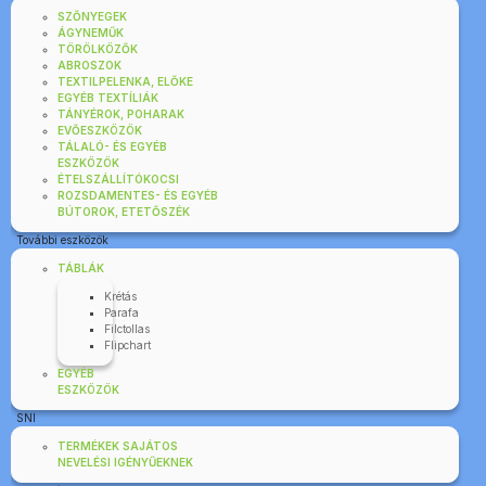
SZŐNYEGEK
ÁGYNEMŰK
TÖRÖLKÖZŐK
ABROSZOK
TEXTILPELENKA, ELŐKE
EGYÉB TEXTÍLIÁK
TÁNYÉROK, POHARAK
EVŐESZKÖZÖK
TÁLALÓ- ÉS EGYÉB
ESZKÖZÖK
ÉTELSZÁLLÍTÓKOCSI
ROZSDAMENTES- ÉS EGYÉB
BÚTOROK, ETETŐSZÉK
További eszközök
TÁBLÁK
Krétás
Parafa
Filctollas
Flipchart
EGYÉB
ESZKÖZÖK
SNI
TERMÉKEK SAJÁTOS
NEVELÉSI IGÉNYŰEKNEK