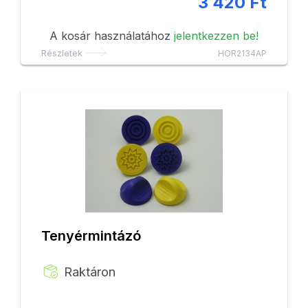
3 420 Ft
A kosár használatához
jelentkezzen be!
Részletek
HOR2134AP
Tenyérmintázó
Raktáron