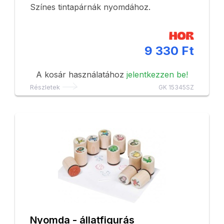
Színes tintapárnák nyomdához.
9 330 Ft
A kosár használatához
jelentkezzen be!
Részletek
GK 15345SZ
Nyomda - állatfigurás