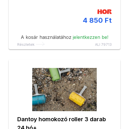
4 850 Ft
A kosár használatához
jelentkezzen be!
Részletek
ALI 79713
Dantoy homokozó roller 3 darab
24 hó+