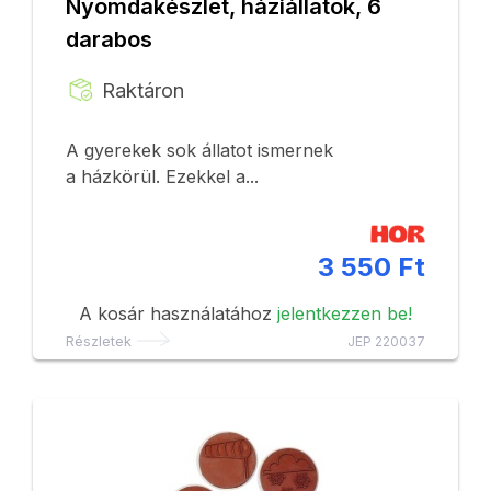
Nyomdakészlet, háziállatok, 6
darabos
Raktáron
A gyerekek sok állatot ismernek
a házkörül. Ezekkel a...
3 550 Ft
A kosár használatához
jelentkezzen be!
Részletek
JEP 220037