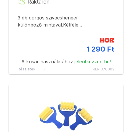
Raktáron
3 db görgős szivacshenger
különböző mintával.Kétféle...
1 290 Ft
A kosár használatához
jelentkezzen be!
Részletek
JEP 370002