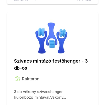
Részletek
JEP 220116
Szivacs mintázó festőhenger - 3
db-os
Raktáron
3 db vékony szivacshenger
különböző mintával.Vékony...