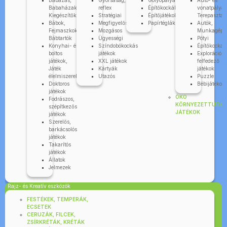
Babázás,
Gyorsaság,
Golyópályák
Autó- és
Babaházak,
reflex
Építőkockák
vonatpályák
Kiegészítők
Stratégiai
Építőjátékok
Terepasztal
Bábok,
Megfigyelős
Papírtéglák
Autók,
Fejmaszkok,
Mozgásos
Munkagépe
Bábtartók
Ügyességi
Pötyi
Konyhai- és
Színdobókockás
Építőkocka
boltos
játékok
Explorációs-
játékok,
XXL játékok
felfedező
Játék
Kártyák
játékok
élelmiszerek
Utazós
Puzzle
Doktoros
Bébijátékok
játékok
ÖKO
Fodrászos,
KÖRNYEZETTUDA
szépítkezős
JÁTÉKOK
játékok
Szerelős,
barkácsolós
játékok
Takarítós
játékok
Állatok
Jelmezek
Rajz- és Kreatív eszközök
FESTÉKEK, TEMPERÁK,
ECSETEK
CERUZÁK, FILCEK,
ZSÍRKRÉTÁK, KRÉTÁK