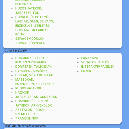
BENZINKÚT
HÚZÓS JÁTÉKOK,
JÁRÁSSEGÍTŐK
UGRÁLÓ- ÉS PÖTTYÖS
LABDÁK, GUMI, SZIVACS,
ÉRZÉKELŐS, SZELEPES,
GIMNASZTIK LABDÁK,
PÓNIK
SZIVACSMODULOK,
TORNASZŐNYEGEK
Udvari eszközök
HOMOKOZÓ JÁTÉKOK,
PÁRAKAPU
KERTI SZERSZÁMOK
VONATOK, AUTÓK
DÖMPEREK, TALICSKÁK
INTERAKTÍV PANELEK
GYERMEK JÁRMŰVEK
EGYÉB
HINTÁK, MÉRLEGHINTÁK
MÁSZÓKÁK,
EGYENSÚLYOZÓ JÁTÉKOK
RUGÓS JÁTÉKOK
HÁZIKÓK
JÁTSZÓVÁRAK, CSÚSZDÁK
HOMOKOZÓK, VIZEZŐ
JÁTÉKOK, ÁRNYÉKOLÓK
ASZTALOK, PADOK,
SZEMETESEK
TRAMBULINOK
Textíliák, étkezés és étkeztetés