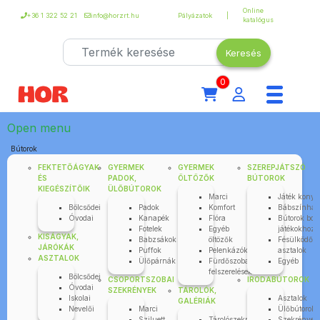
Online
+36 1 322 52 21
info@horzrt.hu
Pályázatok
katalógus
0
Open menu
Bútorok
FEKTETŐÁGYAK
GYERMEK
GYERMEK
SZEREPJÁTSZÓ
ÉS
PADOK,
ÖLTÖZŐK
BÚTOROK
KIEGÉSZÍTŐIK
ÜLŐBÚTOROK
Marci
Játék kony
Bölcsődei
Padok
Komfort
Bábszínhá
Óvodai
Kanapék
Flóra
Bútorok bolt
Fotelek
Egyéb
játékokhoz
KISÁGYAK,
Babzsákok
öltözők
Fésülködő
JÁRÓKÁK
Puffok
Pelenkázók
asztalok
ASZTALOK
Ülőpárnák
Fürdőszobai
Egyéb
felszerelések
Bölcsődei
CSOPORTSZOBAI
IRODABÚTOROK
Óvodai
SZEKRÉNYEK
TÁROLÓK,
Iskolai
Asztalok
GALÉRIÁK
Nevelői
Marci
Ülőbútorok
Sziluett
Tárolószekrények
Szekrények