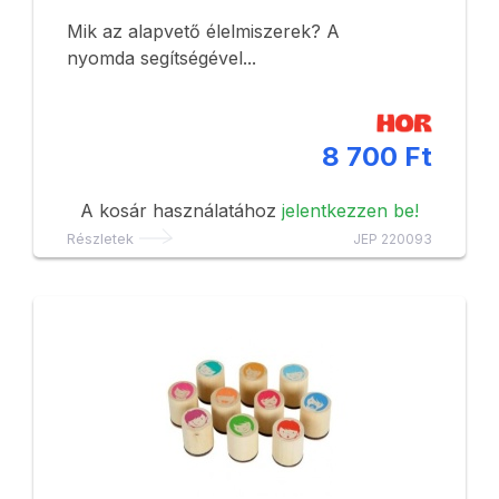
Mik az alapvető élelmiszerek? A
nyomda segítségével...
8 700 Ft
A kosár használatához
jelentkezzen be!
Részletek
JEP 220093