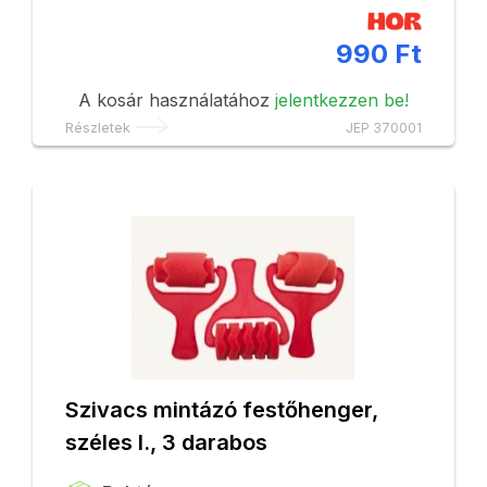
990 Ft
A kosár használatához
jelentkezzen be!
Részletek
JEP 370001
Szivacs mintázó festőhenger,
széles I., 3 darabos