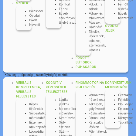
SZÉKEK
Komfort
Polcok, fali
Felnőtt
Fanni
polcok
öltözők
Bölcsődei
Egyéb
Pohár- és
Egyéb
Óvodai
szekrények,
törölközőtartók
felszerelése
Iskolai
térelválasztók
Fogasok
Nevelői
ÓVODAI
Galériák
JELEK
Tárolók,
játéktartók,
dobozok,
szemetesek,
kosarak
FONOTT
BÚTOROK
PUHASAROK
Készség-, képesség-, személyiségfejlesztők
VERBÁLIS
KOGNITÍV
FINOMMOTORIKA
KÖRNYEZETÜNK
KOMPETENCIA,
KÉPESSÉGEK
FEJLESZTÉS
MEGISMERÉSE
VERBÁLIS
FEJLESZTÉSE
Vonalvezetők,
Évszakok
FEJLESZTÉS
Logikai
íráselőkészítők
Fejlődés
Képes
játékok
Tekergők,
Idő, időjárá
történetek
Matematikai
golyóvezetők
Emberek, áll
Sorozatalkotás,
műveletek
Fűzősjátékok
növények
mátrixtáblák
Szortírozás
Formaillesztők
Környezettu
Érzelmek,
Súly
Kalapálós
Táplálkozás
arckifejezések
észlelés
játékok
Logopédiai
Szám-
Pötyi játékok