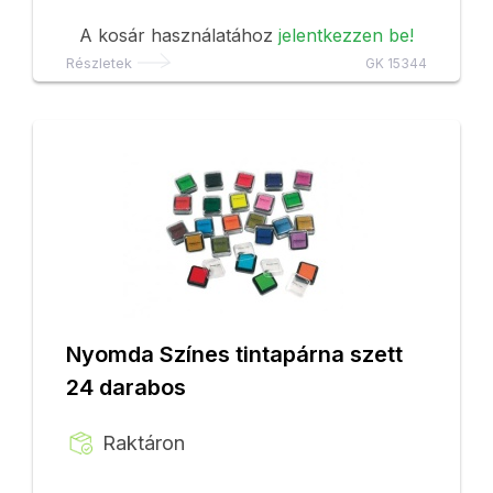
A kosár használatához
jelentkezzen be!
Részletek
GK 15344
Nyomda Színes tintapárna szett
24 darabos
Raktáron