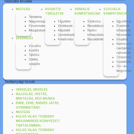
Fejlesztési területek
MOZGÁS
KOGNITÍV
VERBÁLIS
SZOCIÁLIS
TERÜLETEK
KOMPETENCIÁK
KOMPETENCIÁK
Testséma
Nagymozgás
Figyelem
Szókincs
Együttműkö
Finommotorika
Emlékezet
Beszédészlelés
Érzelmek
Mozgáskoordináció
Képzelet
Nyelvi
kifejezése é
Gondolkodás
kifejezőkészség
felismerése
ÉRZÉKELÉS
Kreativitás
Beszédértés
Empátia
Kommuniká
Vizuális
(verbális és
Auditív
nonverbális
Taktilis
Önkontroll
Ízlelés,
Szabálytart
szaglás
Ön- és
tárgyismere
Tevékenységi formák
VERSELÉS, MESÉLÉS
RAJZOLÁS, FESTÉS,
MINTÁZÁS, KÉZI MUNKA
ÉNEK, ZENE, ÉNEKES JÁTÉK,
GYERMEKTÁNC
MOZGÁS
KÜLSŐ VILÁG TEVÉKENY
MEGISMERÉSE KÖRNYEZETI
TARTALOMMAL
KÜLSŐ VILÁG TEVÉKENY