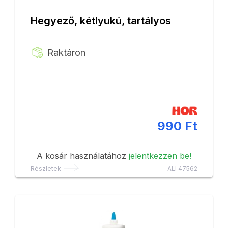
Hegyező, kétlyukú, tartályos
Raktáron
990 Ft
A kosár használatához
jelentkezzen be!
Részletek
ALI 47562