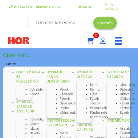
Online
+36 1 322 52 21
info@horzrt.hu
Pályázatok
katalógus
0
Open menu
Bútorok
FEKTETŐÁGYAK
GYERMEK
GYERMEK
SZEREPJÁTSZÓ
ÉS
PADOK,
ÖLTÖZŐK
BÚTOROK
KIEGÉSZÍTŐIK
ÜLŐBÚTOROK
Marci
Játék kony
Bölcsődei
Padok
Komfort
Bábszínhá
Óvodai
Kanapék
Flóra
Bútorok bolt
Fotelek
Egyéb
játékokhoz
KISÁGYAK,
Babzsákok
öltözők
Fésülködő
JÁRÓKÁK
Puffok
Pelenkázók
asztalok
ASZTALOK
Ülőpárnák
Fürdőszobai
Egyéb
felszerelések
Bölcsődei
CSOPORTSZOBAI
IRODABÚTOROK
Óvodai
SZEKRÉNYEK
TÁROLÓK,
Iskolai
Asztalok
GALÉRIÁK
Nevelői
Marci
Ülőbútorok
Sziluett
Tárolószekrények
Szekrények