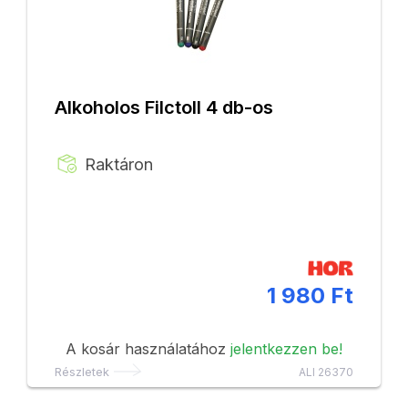
Alkoholos Filctoll 4 db-os
Raktáron
1 980 Ft
A kosár használatához
jelentkezzen be!
Részletek
ALI 26370