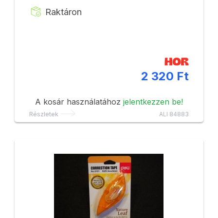
Raktáron
2 320 Ft
A kosár használatához
jelentkezzen be!
Részletek
ALI 84883