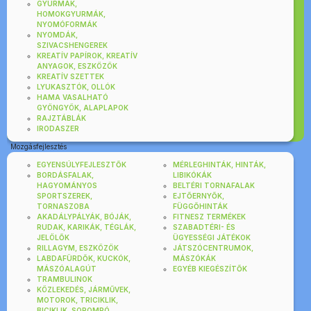
GYURMÁK,
HOMOKGYURMÁK,
NYOMÓFORMÁK
NYOMDÁK,
SZIVACSHENGEREK
KREATÍV PAPÍROK, KREATÍV
ANYAGOK, ESZKÖZÖK
KREATÍV SZETTEK
LYUKASZTÓK, OLLÓK
HAMA VASALHATÓ
GYÖNGYÖK, ALAPLAPOK
RAJZTÁBLÁK
IRODASZER
Mozgásfejlesztés
EGYENSÚLYFEJLESZTŐK
MÉRLEGHINTÁK, HINTÁK,
BORDÁSFALAK,
LIBIKÓKÁK
HAGYOMÁNYOS
BELTÉRI TORNAFALAK
SPORTSZEREK,
EJTŐERNYŐK,
TORNASZOBA
FÜGGŐHINTÁK
AKADÁLYPÁLYÁK, BÓJÁK,
FITNESZ TERMÉKEK
RUDAK, KARIKÁK, TÉGLÁK,
SZABADTÉRI- ÉS
JELÖLŐK
ÜGYESSÉGI JÁTÉKOK
RILLAGYM, ESZKÖZÖK
JÁTSZÓCENTRUMOK,
LABDAFÜRDŐK, KUCKÓK,
MÁSZÓKÁK
MÁSZÓALAGÚT
EGYÉB KIEGÉSZÍTŐK
TRAMBULINOK
KÖZLEKEDÉS, JÁRMŰVEK,
MOTOROK, TRICIKLIK,
BICIKLIK, SOROMPÓ,