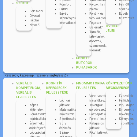
SZÉKEK
Komfort
Polcok, fali
Felnőtt
Fanni
polcok
öltözők
Bölcsődei
Egyéb
Pohár- és
Egyéb
Óvodai
szekrények,
törölközőtartók
felszerelése
Iskolai
térelválasztók
Fogasok
Nevelői
ÓVODAI
Galériák
JELEK
Tárolók,
játéktartók,
dobozok,
szemetesek,
kosarak
FONOTT
BÚTOROK
PUHASAROK
Készség-, képesség-, személyiségfejlesztők
VERBÁLIS
KOGNITÍV
FINOMMOTORIKA
KÖRNYEZETÜNK
KOMPETENCIA,
KÉPESSÉGEK
FEJLESZTÉS
MEGISMERÉSE
VERBÁLIS
FEJLESZTÉSE
Vonalvezetők,
Évszakok
FEJLESZTÉS
Logikai
íráselőkészítők
Fejlődés
Képes
játékok
Tekergők,
Idő, időjárá
történetek
Matematikai
golyóvezetők
Emberek, áll
Sorozatalkotás,
műveletek
Fűzősjátékok
növények
mátrixtáblák
Szortírozás
Formaillesztők
Környezettu
Érzelmek,
Súly
Kalapálós
Táplálkozás
arckifejezések
észlelés
játékok
Logopédiai
Szám-
Pötyi játékok