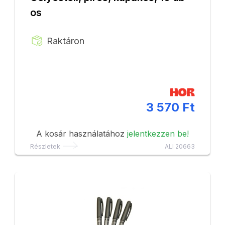
os
Raktáron
3 570 Ft
A kosár használatához
jelentkezzen be!
Részletek
ALI 20663