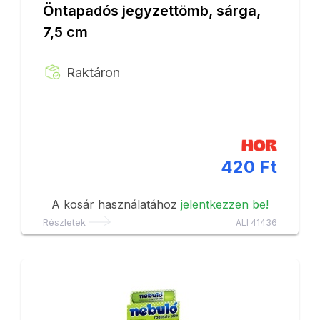
Öntapadós jegyzettömb, sárga,
7,5 cm
Raktáron
420 Ft
A kosár használatához
jelentkezzen be!
Részletek
ALI 41436