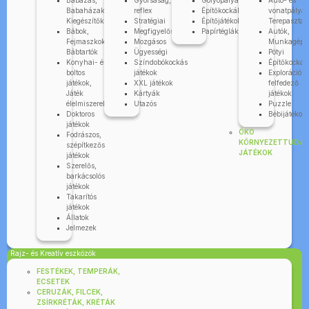
Babázás,
Gyorsaság,
Golyópályák
Autó- és
Babaházak,
reflex
Építőkockák
vonatpályák
Kiegészítők
Stratégiai
Építőjátékok
Terepasztal
Bábok,
Megfigyelős
Papírtéglák
Autók,
Fejmaszkok,
Mozgásos
Munkagépe
Bábtartók
Ügyességi
Pötyi
Konyhai- és
Színdobókockás
Építőkocka
boltos
játékok
Explorációs-
játékok,
XXL játékok
felfedező
Játék
Kártyák
játékok
élelmiszerek
Utazós
Puzzle
Doktoros
Bébijátékok
játékok
ÖKO
Fodrászos,
KÖRNYEZETTUDA
szépítkezős
JÁTÉKOK
játékok
Szerelős,
barkácsolós
játékok
Takarítós
játékok
Állatok
Jelmezek
Rajz- és Kreatív eszközök
FESTÉKEK, TEMPERÁK,
ECSETEK
CERUZÁK, FILCEK,
ZSÍRKRÉTÁK, KRÉTÁK