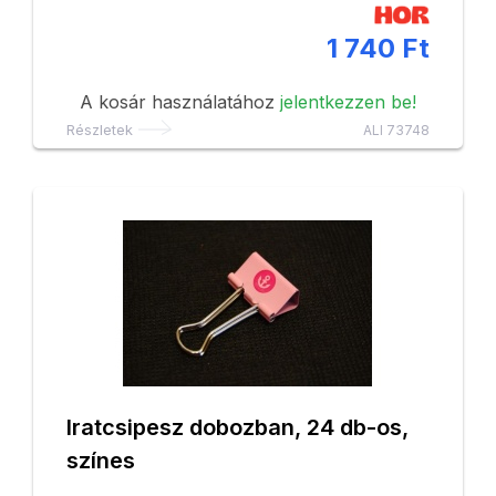
1 740 Ft
A kosár használatához
jelentkezzen be!
Részletek
ALI 73748
Iratcsipesz dobozban, 24 db-os,
színes