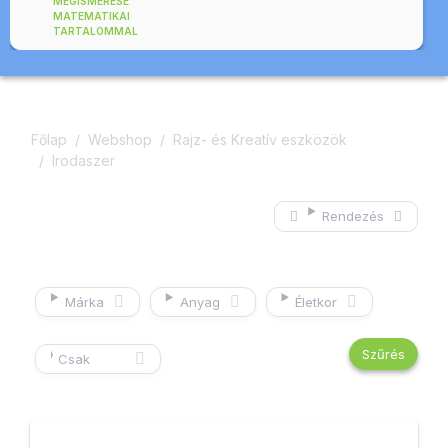
MEGISMERÉSE
MATEMATIKAI
TARTALOMMAL
Főlap
Webshop
Rajz- és Kreatív eszközök
Irodaszer
Rendezés
Márka
Anyag
Életkor
Csak
készleten
lévő
termékek
mutatása