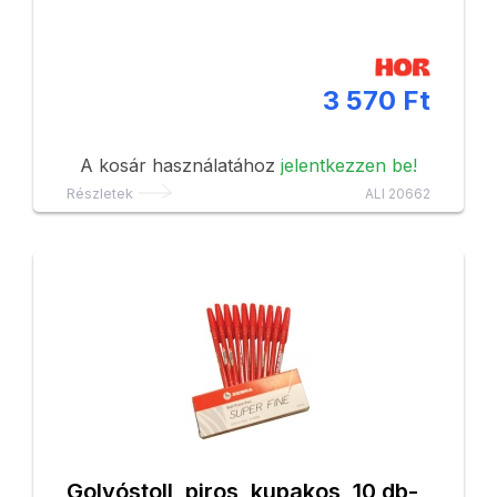
3 570 Ft
A kosár használatához
jelentkezzen be!
Részletek
ALI 20662
Golyóstoll, piros, kupakos, 10 db-