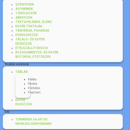
SZŐNYEGEK
ÁGYNEMŰK
TÖRÖLKÖZŐK
ABROSZOK
TEXTILPELENKA, ELŐKE
EGYÉB TEXTÍLIÁK
TÁNYÉROK, POHARAK
EVŐESZKÖZÖK
TÁLALÓ- ÉS EGYÉB
ESZKÖZÖK
ÉTELSZÁLLÍTÓKOCSI
ROZSDAMENTES- ÉS EGYÉB
BÚTOROK, ETETŐSZÉK
További eszközök
TÁBLÁK
Krétás
Parafa
Filctollas
Flipchart
EGYÉB
ESZKÖZÖK
SNI
TERMÉKEK SAJÁTOS
NEVELÉSI IGÉNYŰEKNEK