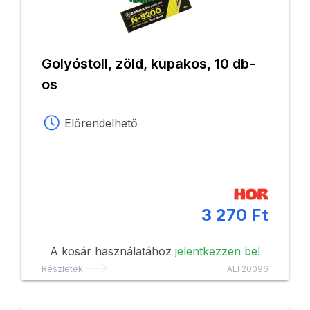
Golyóstoll, zöld, kupakos, 10 db-
os
Előrendelhető
3 270 Ft
A kosár használatához
jelentkezzen be!
Részletek
ALI 20096