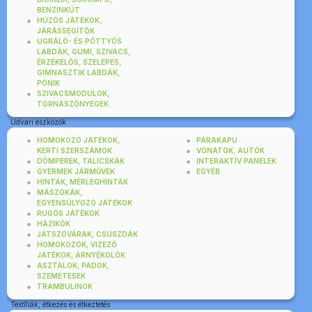
BENZINKÚT
HÚZÓS JÁTÉKOK,
JÁRÁSSEGÍTŐK
UGRÁLÓ- ÉS PÖTTYÖS
LABDÁK, GUMI, SZIVACS,
ÉRZÉKELŐS, SZELEPES,
GIMNASZTIK LABDÁK,
PÓNIK
SZIVACSMODULOK,
TORNASZŐNYEGEK
Udvari eszközök
HOMOKOZÓ JÁTÉKOK,
PÁRAKAPU
KERTI SZERSZÁMOK
VONATOK, AUTÓK
DÖMPEREK, TALICSKÁK
INTERAKTÍV PANELEK
GYERMEK JÁRMŰVEK
EGYÉB
HINTÁK, MÉRLEGHINTÁK
MÁSZÓKÁK,
EGYENSÚLYOZÓ JÁTÉKOK
RUGÓS JÁTÉKOK
HÁZIKÓK
JÁTSZÓVÁRAK, CSÚSZDÁK
HOMOKOZÓK, VIZEZŐ
JÁTÉKOK, ÁRNYÉKOLÓK
ASZTALOK, PADOK,
SZEMETESEK
TRAMBULINOK
Textíliák, étkezés és étkeztetés