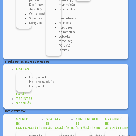
játékok
számkép,
Diafilmek,
mennyiség
diavetítő
Ismerkedés
Okoskockák
a
Szókincs
geometriával
Könyvek
Montessori
Tükrözés,
szimmetria
Jobb-bal,
térbeliség
Párosító
játékok
Érzékelés- és észlelésfejlesztés
HALLÁS
Hangszerek,
Hangzóeszközök,
Hanglottók
LÁTÁS
TAPINTÁS
SZAGLÁS
Játékeszközök
SZEREP-
SZABÁLY-
KONSTRUÁLÓ-
GYAKORLÓ-
ÉS
ÉS
ÉS
ÉS
FANTÁZIAJÁTÉKOK
TÁRSASJÁTÉKOK
ÉPÍTŐJÁTÉKOK
ALAPJÁTÉKOK