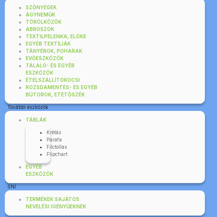
SZŐNYEGEK
ÁGYNEMŰK
TÖRÖLKÖZŐK
ABROSZOK
TEXTILPELENKA, ELŐKE
EGYÉB TEXTÍLIÁK
TÁNYÉROK, POHARAK
EVŐESZKÖZÖK
TÁLALÓ- ÉS EGYÉB
ESZKÖZÖK
ÉTELSZÁLLÍTÓKOCSI
ROZSDAMENTES- ÉS EGYÉB
BÚTOROK, ETETŐSZÉK
További eszközök
TÁBLÁK
Krétás
Parafa
Filctollas
Flipchart
EGYÉB
ESZKÖZÖK
SNI
TERMÉKEK SAJÁTOS
NEVELÉSI IGÉNYŰEKNEK