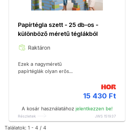
Papírtégla szett - 25 db-os -
különböző méretű téglákból
Raktáron
Ezek a nagyméretű
papírtéglák olyan erős...
15 430 Ft
A kosár használatához
jelentkezzen be!
Részletek
JWS 151937
Találatok: 1 - 4 / 4