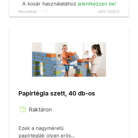
A kosár használatához
jelentkezzen be!
Részletek
JWS 139613
Papírtégla szett, 40 db-os
Raktáron
Ezek a nagyméretű
papírtéglák olyan erős...