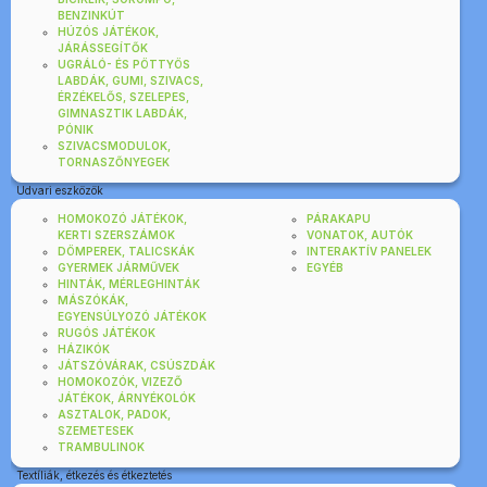
BENZINKÚT
HÚZÓS JÁTÉKOK,
JÁRÁSSEGÍTŐK
UGRÁLÓ- ÉS PÖTTYÖS
LABDÁK, GUMI, SZIVACS,
ÉRZÉKELŐS, SZELEPES,
GIMNASZTIK LABDÁK,
PÓNIK
SZIVACSMODULOK,
TORNASZŐNYEGEK
Udvari eszközök
HOMOKOZÓ JÁTÉKOK,
PÁRAKAPU
KERTI SZERSZÁMOK
VONATOK, AUTÓK
DÖMPEREK, TALICSKÁK
INTERAKTÍV PANELEK
GYERMEK JÁRMŰVEK
EGYÉB
HINTÁK, MÉRLEGHINTÁK
MÁSZÓKÁK,
EGYENSÚLYOZÓ JÁTÉKOK
RUGÓS JÁTÉKOK
HÁZIKÓK
JÁTSZÓVÁRAK, CSÚSZDÁK
HOMOKOZÓK, VIZEZŐ
JÁTÉKOK, ÁRNYÉKOLÓK
ASZTALOK, PADOK,
SZEMETESEK
TRAMBULINOK
Textíliák, étkezés és étkeztetés