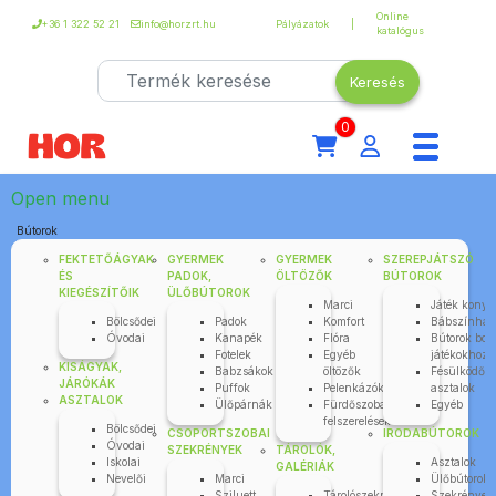
Online
+36 1 322 52 21
info@horzrt.hu
Pályázatok
katalógus
0
Open menu
Bútorok
FEKTETŐÁGYAK
GYERMEK
GYERMEK
SZEREPJÁTSZÓ
ÉS
PADOK,
ÖLTÖZŐK
BÚTOROK
KIEGÉSZÍTŐIK
ÜLŐBÚTOROK
Marci
Játék kony
Bölcsődei
Padok
Komfort
Bábszínhá
Óvodai
Kanapék
Flóra
Bútorok bolt
Fotelek
Egyéb
játékokhoz
KISÁGYAK,
Babzsákok
öltözők
Fésülködő
JÁRÓKÁK
Puffok
Pelenkázók
asztalok
ASZTALOK
Ülőpárnák
Fürdőszobai
Egyéb
felszerelések
Bölcsődei
CSOPORTSZOBAI
IRODABÚTOROK
Óvodai
SZEKRÉNYEK
TÁROLÓK,
Iskolai
Asztalok
GALÉRIÁK
Nevelői
Marci
Ülőbútorok
Sziluett
Tárolószekrények
Szekrények