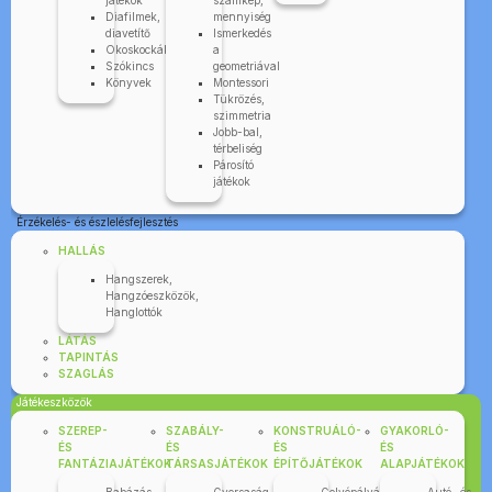
játékok
számkép,
Diafilmek,
mennyiség
diavetítő
Ismerkedés
Okoskockák
a
Szókincs
geometriával
Könyvek
Montessori
Tükrözés,
szimmetria
Jobb-bal,
térbeliség
Párosító
játékok
Érzékelés- és észlelésfejlesztés
HALLÁS
Hangszerek,
Hangzóeszközök,
Hanglottók
LÁTÁS
TAPINTÁS
SZAGLÁS
Játékeszközök
SZEREP-
SZABÁLY-
KONSTRUÁLÓ-
GYAKORLÓ-
ÉS
ÉS
ÉS
ÉS
FANTÁZIAJÁTÉKOK
TÁRSASJÁTÉKOK
ÉPÍTŐJÁTÉKOK
ALAPJÁTÉKOK