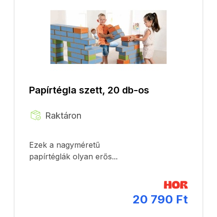
Papírtégla szett, 20 db-os
Raktáron
Ezek a nagyméretű
papírtéglák olyan erős...
20 790 Ft