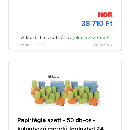
38 710 Ft
A kosár használatához
jelentkezzen be!
Részletek
JWS 139614
Papírtégla szett - 50 db-os -
különböző méretű téglákból 24