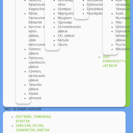
Babázás,
Gyorsaság,
Golyópályák
Autó- és
Babaházak,
reflex
Építőkockák
vonatpályák
Kiegészítők
Stratégiai
Építőjátékok
Terepasztal
Bábok,
Megfigyelős
Papírtéglák
Autók,
Fejmaszkok,
Mozgásos
Munkagépe
Bábtartók
Ügyességi
Pötyi
Konyhai- és
Színdobókockás
Építőkocka
boltos
játékok
Explorációs-
játékok,
XXL játékok
felfedező
Játék
Kártyák
játékok
élelmiszerek
Utazós
Puzzle
Doktoros
Bébijátékok
játékok
ÖKO
Fodrászos,
KÖRNYEZETTUDA
szépítkezős
JÁTÉKOK
játékok
Szerelős,
barkácsolós
játékok
Takarítós
játékok
Állatok
Jelmezek
Rajz- és Kreatív eszközök
FESTÉKEK, TEMPERÁK,
ECSETEK
CERUZÁK, FILCEK,
ZSÍRKRÉTÁK, KRÉTÁK