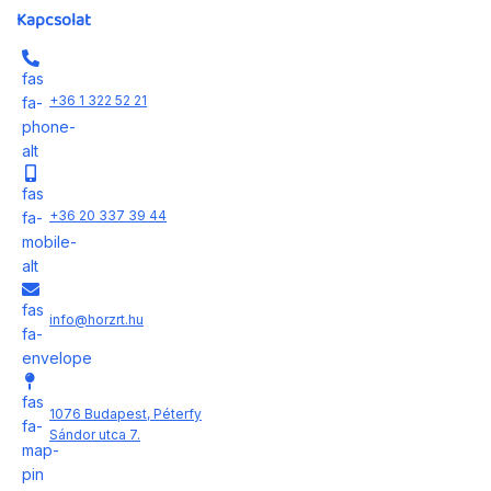
Kapcsolat
fas
+36 1 322 52 21
fa-
phone-
alt
fas
+36 20 337 39 44
fa-
mobile-
alt
fas
info@horzrt.hu
fa-
envelope
fas
1076 Budapest, Péterfy
fa-
Sándor utca 7.
map-
pin