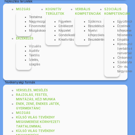
Fejlesztési területek
MOZGÁS
KOGNITÍV
VERBÁLIS
SZOCIÁLIS
TERÜLETEK
KOMPETENCIÁK
KOMPETENCIÁK
Testséma
Nagymozgás
Figyelem
Szókincs
Együttműkö
Finommotorika
Emlékezet
Beszédészlelés
Érzelmek
Mozgáskoordináció
Képzelet
Nyelvi
kifejezése é
Gondolkodás
kifejezőkészség
felismerése
ÉRZÉKELÉS
Kreativitás
Beszédértés
Empátia
Kommuniká
Vizuális
(verbális és
Auditív
nonverbális
Taktilis
Önkontroll
Ízlelés,
Szabálytart
szaglás
Ön- és
tárgyismere
Tevékenységi formák
VERSELÉS, MESÉLÉS
RAJZOLÁS, FESTÉS,
MINTÁZÁS, KÉZI MUNKA
ÉNEK, ZENE, ÉNEKES JÁTÉK,
GYERMEKTÁNC
MOZGÁS
KÜLSŐ VILÁG TEVÉKENY
MEGISMERÉSE KÖRNYEZETI
TARTALOMMAL
KÜLSŐ VILÁG TEVÉKENY