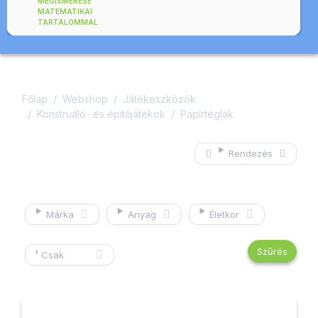
MEGISMERÉSE
MATEMATIKAI
TARTALOMMAL
Főlap
Webshop
Játékeszközök
Konstruáló- és építőjátékok
Papírtéglák
Rendezés
Márka
Anyag
Életkor
Csak
készleten
lévő
termékek
mutatása