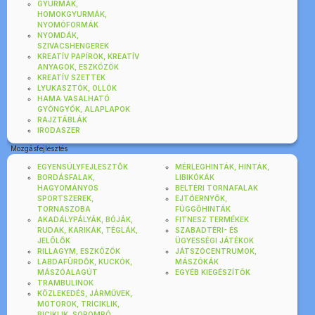
GYURMÁK,
HOMOKGYURMÁK,
NYOMÓFORMÁK
NYOMDÁK,
SZIVACSHENGEREK
KREATÍV PAPÍROK, KREATÍV
ANYAGOK, ESZKÖZÖK
KREATÍV SZETTEK
LYUKASZTÓK, OLLÓK
HAMA VASALHATÓ
GYÖNGYÖK, ALAPLAPOK
RAJZTÁBLÁK
IRODASZER
Mozgásfejlesztés
EGYENSÚLYFEJLESZTŐK
MÉRLEGHINTÁK, HINTÁK,
BORDÁSFALAK,
LIBIKÓKÁK
HAGYOMÁNYOS
BELTÉRI TORNAFALAK
SPORTSZEREK,
EJTŐERNYŐK,
TORNASZOBA
FÜGGŐHINTÁK
AKADÁLYPÁLYÁK, BÓJÁK,
FITNESZ TERMÉKEK
RUDAK, KARIKÁK, TÉGLÁK,
SZABADTÉRI- ÉS
JELÖLŐK
ÜGYESSÉGI JÁTÉKOK
RILLAGYM, ESZKÖZÖK
JÁTSZÓCENTRUMOK,
LABDAFÜRDŐK, KUCKÓK,
MÁSZÓKÁK
MÁSZÓALAGÚT
EGYÉB KIEGÉSZÍTŐK
TRAMBULINOK
KÖZLEKEDÉS, JÁRMŰVEK,
MOTOROK, TRICIKLIK,
BICIKLIK, SOROMPÓ,