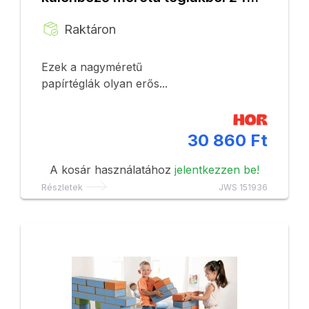
hó+
Raktáron
Ezek a nagyméretű
papírtéglák olyan erős...
30 860 Ft
A kosár használatához
jelentkezzen be!
Részletek
JWS 151936