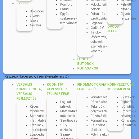
SZÉKEK
Komfort
Polcok, fali
Felnőtt
Fanni
polcok
öltözők
Bölcsődei
Egyéb
Pohár- és
Egyéb
Óvodai
szekrények,
törölközőtartók
felszerelése
Iskolai
térelválasztók
Fogasok
Nevelői
ÓVODAI
Galériák
JELEK
Tárolók,
játéktartók,
dobozok,
szemetesek,
kosarak
FONOTT
BÚTOROK
PUHASAROK
Készség-, képesség-, személyiségfejlesztők
VERBÁLIS
KOGNITÍV
FINOMMOTORIKA
KÖRNYEZETÜNK
KOMPETENCIA,
KÉPESSÉGEK
FEJLESZTÉS
MEGISMERÉSE
VERBÁLIS
FEJLESZTÉSE
Vonalvezetők,
Évszakok
FEJLESZTÉS
Logikai
íráselőkészítők
Fejlődés
Képes
játékok
Tekergők,
Idő, időjárá
történetek
Matematikai
golyóvezetők
Emberek, áll
Sorozatalkotás,
műveletek
Fűzősjátékok
növények
mátrixtáblák
Szortírozás
Formaillesztők
Környezettu
Érzelmek,
Súly
Kalapálós
Táplálkozás
arckifejezések
észlelés
játékok
Logopédiai
Szám-
Pötyi játékok