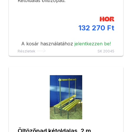
Kétoldalas öltözőpad.
132 270 Ft
A kosár használatához
jelentkezzen be!
Részletek
SK 20045
Öltözőpad kétoldalas, 2 m