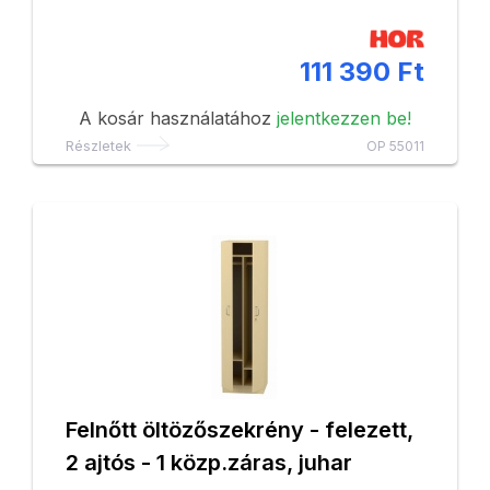
111 390 Ft
A kosár használatához
jelentkezzen be!
Részletek
OP 55011
Felnőtt öltözőszekrény - felezett,
2 ajtós - 1 közp.záras, juhar