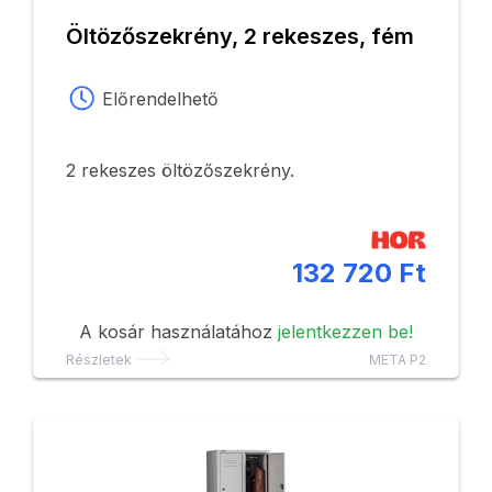
Öltözőszekrény, 2 rekeszes, fém
Előrendelhető
2 rekeszes öltözőszekrény.
132 720 Ft
A kosár használatához
jelentkezzen be!
Részletek
META P2