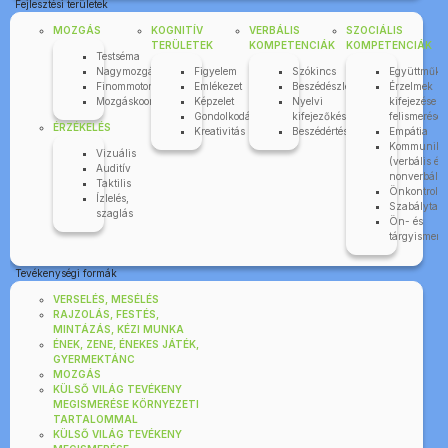
Fejlesztési területek
MOZGÁS
KOGNITÍV
VERBÁLIS
SZOCIÁLIS
TERÜLETEK
KOMPETENCIÁK
KOMPETENCIÁK
Testséma
Nagymozgás
Figyelem
Szókincs
Együttműkö
Finommotorika
Emlékezet
Beszédészlelés
Érzelmek
Mozgáskoordináció
Képzelet
Nyelvi
kifejezése é
Gondolkodás
kifejezőkészség
felismerése
ÉRZÉKELÉS
Kreativitás
Beszédértés
Empátia
Kommuniká
Vizuális
(verbális és
Auditív
nonverbális
Taktilis
Önkontroll
Ízlelés,
Szabálytart
szaglás
Ön- és
tárgyismere
Tevékenységi formák
VERSELÉS, MESÉLÉS
RAJZOLÁS, FESTÉS,
MINTÁZÁS, KÉZI MUNKA
ÉNEK, ZENE, ÉNEKES JÁTÉK,
GYERMEKTÁNC
MOZGÁS
KÜLSŐ VILÁG TEVÉKENY
MEGISMERÉSE KÖRNYEZETI
TARTALOMMAL
KÜLSŐ VILÁG TEVÉKENY