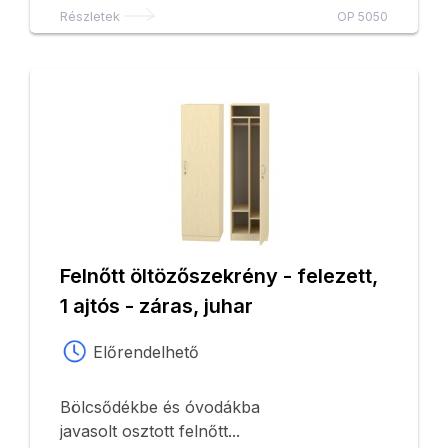
Részletek
OP 5050
Felnőtt öltözőszekrény - felezett,
1 ajtós - záras, juhar
Előrendelhető
Bölcsődékbe és óvodákba
javasolt osztott felnőtt...