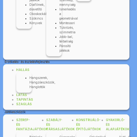
játékok
számkép,
Diafilmek,
mennyiség
diavetítő
Ismerkedés
Okoskockák
a
Szókincs
geometriával
Könyvek
Montessori
Tükrözés,
szimmetria
Jobb-bal,
térbeliség
Párosító
játékok
Érzékelés- és észlelésfejlesztés
HALLÁS
Hangszerek,
Hangzóeszközök,
Hanglottók
LÁTÁS
TAPINTÁS
SZAGLÁS
Játékeszközök
SZEREP-
SZABÁLY-
KONSTRUÁLÓ-
GYAKORLÓ-
ÉS
ÉS
ÉS
ÉS
FANTÁZIAJÁTÉKOK
TÁRSASJÁTÉKOK
ÉPÍTŐJÁTÉKOK
ALAPJÁTÉKOK