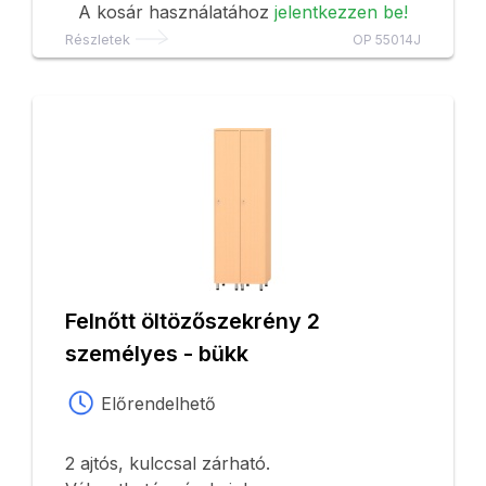
A kosár használatához
jelentkezzen be!
Részletek
OP 55014J
Felnőtt öltözőszekrény 2
személyes - bükk
Előrendelhető
2 ajtós, kulccsal zárható.