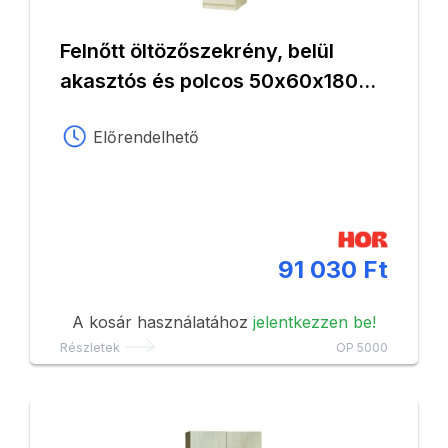
Felnőtt öltözőszekrény, belül
akasztós és polcos 50x60x180
cm, juhar
Előrendelhető
91 030 Ft
A kosár használatához
jelentkezzen be!
Részletek
OP 5000