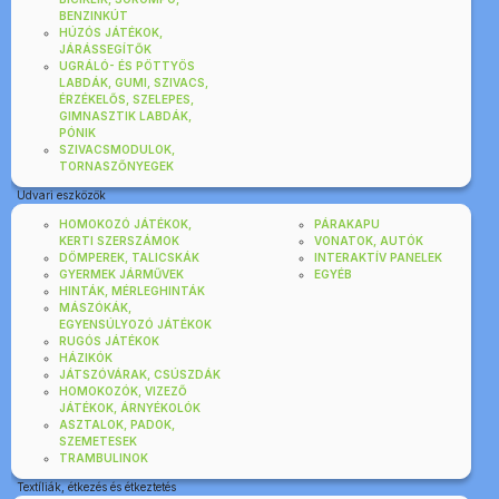
BENZINKÚT
HÚZÓS JÁTÉKOK,
JÁRÁSSEGÍTŐK
UGRÁLÓ- ÉS PÖTTYÖS
LABDÁK, GUMI, SZIVACS,
ÉRZÉKELŐS, SZELEPES,
GIMNASZTIK LABDÁK,
PÓNIK
SZIVACSMODULOK,
TORNASZŐNYEGEK
Udvari eszközök
HOMOKOZÓ JÁTÉKOK,
PÁRAKAPU
KERTI SZERSZÁMOK
VONATOK, AUTÓK
DÖMPEREK, TALICSKÁK
INTERAKTÍV PANELEK
GYERMEK JÁRMŰVEK
EGYÉB
HINTÁK, MÉRLEGHINTÁK
MÁSZÓKÁK,
EGYENSÚLYOZÓ JÁTÉKOK
RUGÓS JÁTÉKOK
HÁZIKÓK
JÁTSZÓVÁRAK, CSÚSZDÁK
HOMOKOZÓK, VIZEZŐ
JÁTÉKOK, ÁRNYÉKOLÓK
ASZTALOK, PADOK,
SZEMETESEK
TRAMBULINOK
Textíliák, étkezés és étkeztetés