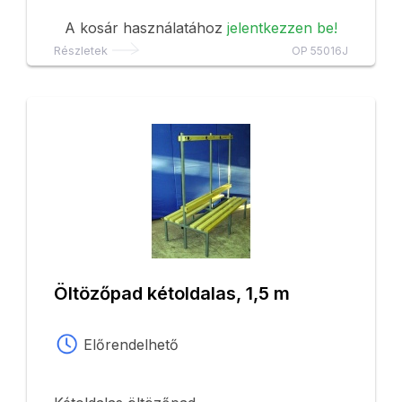
A kosár használatához
jelentkezzen be!
Részletek
OP 55016J
Öltözőpad kétoldalas, 1,5 m
Előrendelhető