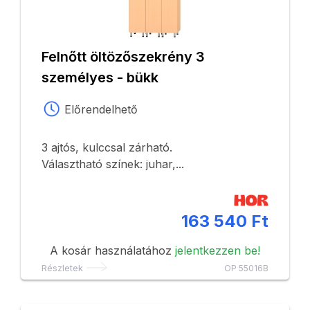
Felnőtt öltözőszekrény 3
személyes - bükk
Előrendelhető
3 ajtós, kulccsal zárható.
Választható színek: juhar,...
163 540 Ft
A kosár használatához
jelentkezzen be!
Részletek
OP 55016B