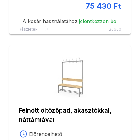
75 430 Ft
A kosár használatához
jelentkezzen be!
Részletek
B0600
Felnőtt öltözőpad, akasztókkal,
háttámlával
Előrendelhető