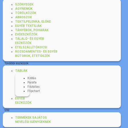
SZŐNYEGEK
ÁGYNEMŰK
TÖRÖLKÖZŐK
ABROSZOK
TEXTILPELENKA, ELŐKE
EGYÉB TEXTÍLIÁK
TÁNYÉROK, POHARAK
EVŐESZKÖZÖK
TÁLALÓ- ÉS EGYÉB
ESZKÖZÖK
ÉTELSZÁLLÍTÓKOCSI
ROZSDAMENTES- ÉS EGYÉB
BÚTOROK, ETETŐSZÉK
További eszközök
TÁBLÁK
Krétás
Parafa
Filctollas
Flipchart
EGYÉB
ESZKÖZÖK
SNI
TERMÉKEK SAJÁTOS
NEVELÉSI IGÉNYŰEKNEK