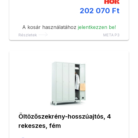
202 070 Ft
A kosár használatához
jelentkezzen be!
Részletek
META P3
Öltözőszekrény-hosszúajtós, 4
rekeszes, fém