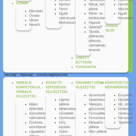
SZÉKEK
Komfort
Polcok, fali
Felnőtt
Fanni
polcok
öltözők
Bölcsődei
Egyéb
Pohár- és
Egyéb
Óvodai
szekrények,
törölközőtartók
felszerelése
Iskolai
térelválasztók
Fogasok
Nevelői
ÓVODAI
Galériák
JELEK
Tárolók,
játéktartók,
dobozok,
szemetesek,
kosarak
FONOTT
BÚTOROK
PUHASAROK
Készség-, képesség-, személyiségfejlesztők
VERBÁLIS
KOGNITÍV
FINOMMOTORIKA
KÖRNYEZETÜNK
KOMPETENCIA,
KÉPESSÉGEK
FEJLESZTÉS
MEGISMERÉSE
VERBÁLIS
FEJLESZTÉSE
Vonalvezetők,
Évszakok
FEJLESZTÉS
Logikai
íráselőkészítők
Fejlődés
Képes
játékok
Tekergők,
Idő, időjárá
történetek
Matematikai
golyóvezetők
Emberek, áll
Sorozatalkotás,
műveletek
Fűzősjátékok
növények
mátrixtáblák
Szortírozás
Formaillesztők
Környezettu
Érzelmek,
Súly
Kalapálós
Táplálkozás
arckifejezések
észlelés
játékok
Logopédiai
Szám-
Pötyi játékok