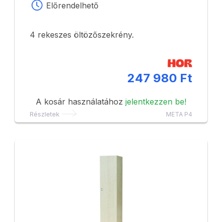
Előrendelhető
4 rekeszes öltözőszekrény.
247 980 Ft
A kosár használatához
jelentkezzen be!
Részletek
META P4