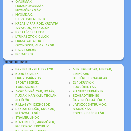
GYURMÁK,
HOMOKGYURMÁK,
NYOMÓFORMÁK
NYOMDÁK,
SZIVACSHENGEREK
KREATÍV PAPÍROK, KREATÍV
ANYAGOK, ESZKÖZÖK
KREATÍV SZETTEK
LYUKASZTÓK, OLLÓK
HAMA VASALHATÓ
GYÖNGYÖK, ALAPLAPOK
RAJZTÁBLÁK
IRODASZER
Mozgásfejlesztés
EGYENSÚLYFEJLESZTŐK
MÉRLEGHINTÁK, HINTÁK,
BORDÁSFALAK,
LIBIKÓKÁK
HAGYOMÁNYOS
BELTÉRI TORNAFALAK
SPORTSZEREK,
EJTŐERNYŐK,
TORNASZOBA
FÜGGŐHINTÁK
AKADÁLYPÁLYÁK, BÓJÁK,
FITNESZ TERMÉKEK
RUDAK, KARIKÁK, TÉGLÁK,
SZABADTÉRI- ÉS
JELÖLŐK
ÜGYESSÉGI JÁTÉKOK
RILLAGYM, ESZKÖZÖK
JÁTSZÓCENTRUMOK,
LABDAFÜRDŐK, KUCKÓK,
MÁSZÓKÁK
MÁSZÓALAGÚT
EGYÉB KIEGÉSZÍTŐK
TRAMBULINOK
KÖZLEKEDÉS, JÁRMŰVEK,
MOTOROK, TRICIKLIK,
BICIKLIK, SOROMPÓ,