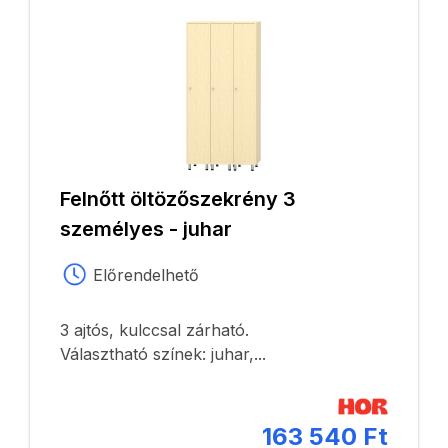
Felnőtt öltözőszekrény 3
személyes - juhar
Előrendelhető
3 ajtós, kulccsal zárható.
Választható színek: juhar,...
163 540 Ft