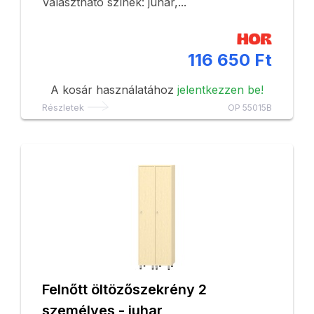
Választható színek: juhar,...
116 650 Ft
A kosár használatához
jelentkezzen be!
Részletek
OP 55015B
Felnőtt öltözőszekrény 2
személyes - juhar