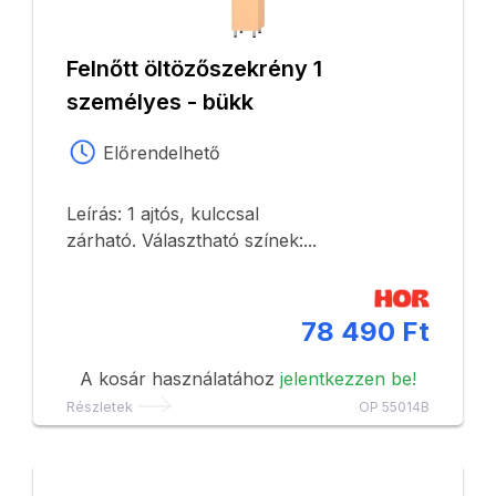
Felnőtt öltözőszekrény 1
személyes - bükk
Előrendelhető
Leírás: 1 ajtós, kulccsal
zárható. Választható színek:...
78 490 Ft
A kosár használatához
jelentkezzen be!
Részletek
OP 55014B