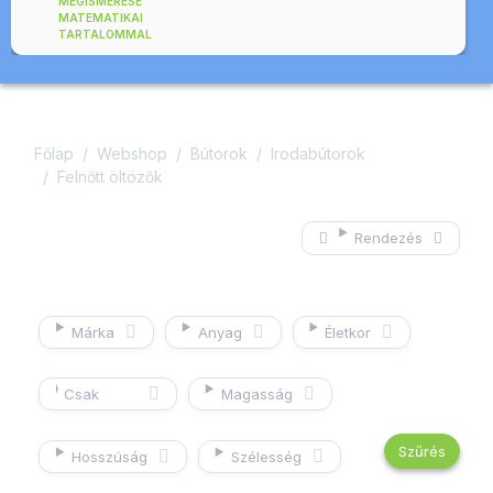
MEGISMERÉSE
MATEMATIKAI
TARTALOMMAL
Főlap
Webshop
Bútorok
Irodabútorok
Felnőtt öltözők
Rendezés
Márka
Anyag
Életkor
Csak
Magasság
készleten
lévő
termékek
Hosszúság
Szélesség
mutatása