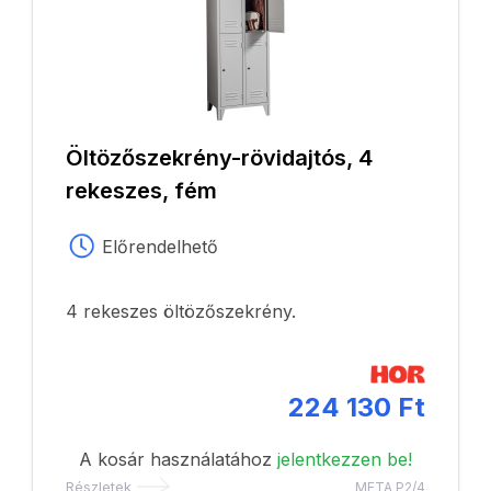
Öltözőszekrény-rövidajtós, 4
rekeszes, fém
Előrendelhető
4 rekeszes öltözőszekrény.
224 130 Ft
A kosár használatához
jelentkezzen be!
Részletek
META P2/4