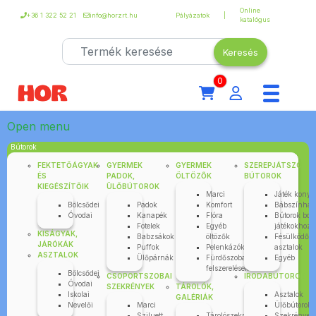
Online
+36 1 322 52 21
info@horzrt.hu
Pályázatok
katalógus
0
Open menu
Bútorok
FEKTETŐÁGYAK
GYERMEK
GYERMEK
SZEREPJÁTSZÓ
ÉS
PADOK,
ÖLTÖZŐK
BÚTOROK
KIEGÉSZÍTŐIK
ÜLŐBÚTOROK
Marci
Játék kony
Bölcsődei
Padok
Komfort
Bábszínhá
Óvodai
Kanapék
Flóra
Bútorok bolt
Fotelek
Egyéb
játékokhoz
KISÁGYAK,
Babzsákok
öltözők
Fésülködő
JÁRÓKÁK
Puffok
Pelenkázók
asztalok
ASZTALOK
Ülőpárnák
Fürdőszobai
Egyéb
felszerelések
Bölcsődei
CSOPORTSZOBAI
IRODABÚTOROK
Óvodai
SZEKRÉNYEK
TÁROLÓK,
Iskolai
Asztalok
GALÉRIÁK
Nevelői
Marci
Ülőbútorok
Sziluett
Tárolószekrények
Szekrények