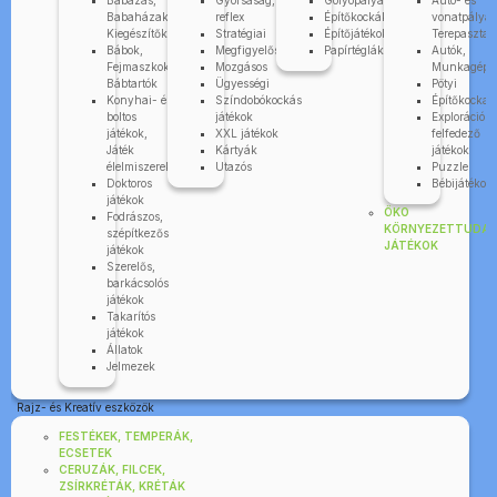
Babázás,
Gyorsaság,
Golyópályák
Autó- és
Babaházak,
reflex
Építőkockák
vonatpályák
Kiegészítők
Stratégiai
Építőjátékok
Terepasztal
Bábok,
Megfigyelős
Papírtéglák
Autók,
Fejmaszkok,
Mozgásos
Munkagépe
Bábtartók
Ügyességi
Pötyi
Konyhai- és
Színdobókockás
Építőkocka
boltos
játékok
Explorációs-
játékok,
XXL játékok
felfedező
Játék
Kártyák
játékok
élelmiszerek
Utazós
Puzzle
Doktoros
Bébijátékok
játékok
ÖKO
Fodrászos,
KÖRNYEZETTUDA
szépítkezős
JÁTÉKOK
játékok
Szerelős,
barkácsolós
játékok
Takarítós
játékok
Állatok
Jelmezek
Rajz- és Kreatív eszközök
FESTÉKEK, TEMPERÁK,
ECSETEK
CERUZÁK, FILCEK,
ZSÍRKRÉTÁK, KRÉTÁK